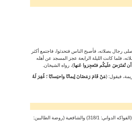
ى رجال بصلاته، فأصبح الناس فتحدثوا، فاجتمع أكثر
ته، فلما كانت الليلة الرابعة عجز المسجد عن أهله
ُ أن تُفتَرَضَ علَيكُم فتَعجِزوا عَنها
)، رواه الشيخان.
مة، فيقول: (
مَنْ قَامَ رَمَضَانَ إيمانًا واحتِسابًا ؛ غُفِرَ لَهُ
ذهب جماهير الأئمة إلى سُنّية اداء صلاة التراويح جماعة في المساجد، وهو ما نص عليه الحنفية (بدائع الصنائع:288/1) والمالكية (الفواكه الدواني: 318/1) والشافعية (روضة الطالبين: