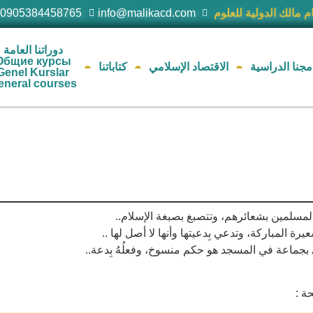
ام مالك الدولية للعلوم
info@malikacd.com
00905384458765
دوراتنا العامة
Общие курсы
مجنا الدراسية
الاقتصاد الإسلامي
كتاباتنا
Genel Kurslar
eneral courses
لمسلمين بشعائرهم، وتتصبغ بصبغة الإسلام..
 المباركة، وتدعي بِدعيتها وأنها لا أصل لها ..
 بجماعة في المسجد هو حكم منسوخ، وفعلُهُ بِدعة..
ة :