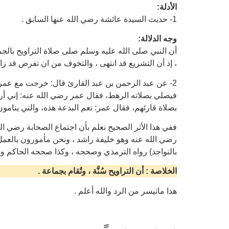
الأدلة:
1- حديث السيدة عائشة رضي الله عنها السابق .
وجه الدلالة:
أن النبي صلى الله عليه وسلم صلى صلاة التراويح بالجم
، إذ أن التشريع قد انتهى ، والتخوف من ان تفرض قد زال
2- عن عبد الرحمن بن عبد القارئ قال: خرجت مع عمر
فيصلي بصلاته الرهط، فقال عمر رضي الله عنه: إني أ
بصلاة قارئهم، فقال عمر: نعم البدعة هذه، والتي ينامون
ففي هذا الأثر الصحيح نعلم بأن اجتماع الصحابة رضي ال
رضي الله عنه وهو خليفة راشد ، ونحن مأمورون بالعمل 
بالنواجذ) رواه الترمذي وصححه ، وكذا صححه الحاكم وو
الخلاصة : أن التراويح سُنَّة ، وتُقام بجماعة .
هذا ماتيسر من الرد والله أعلم .