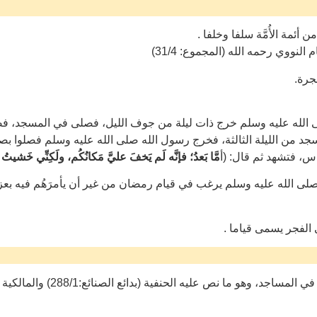
 أئمة الأُمَّة سلفا وخلفا .
لنووي رحمه الله (المجموع: 31/4)
جرة.
 الله عليه وسلم خرج ذات ليلة من جوف الليل، فصلى في المسجد، فصل
د من الليلة الثالثة، فخرج رسول الله صلى الله عليه وسلم فصلوا بصلا
س، فتشهد ثم قال: (أ
مَّا بَعدُ؛ فإنَّه لَم يَخفَ عليَّ مَكانُكُم، ولَكِنِّي خَشيت
لى الله عليه وسلم يرغب في قيام رمضان من غير أن يأمرَهُم فيه بعزي
 الفجر يسمى قياما .