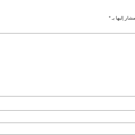
شار إليها بـ
*