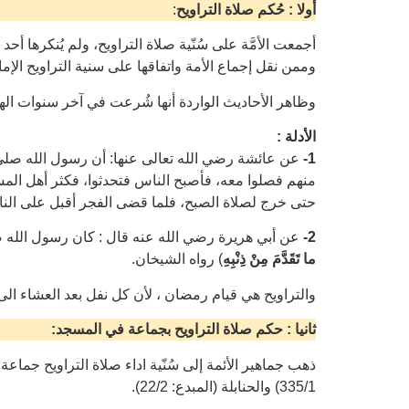
أولا : حُكم صلاة التراويح
:
أجمعت الأمَّة على سُنّية صلاة التراويح، ولم يُنكرها أحد من
وممن نقل إجماع الأمة واتفاقها على سنية التراويح الإمام ا
وظاهر الأحاديث الواردة أنها شُرعت في آخر سنوات اله
الأدلة :
1-
عن عائشة رضي الله تعالى عنها: أن رسول الله صلى
منهم فصلوا معه، فأصبح الناس فتحدثوا، فكثر أهل المسج
حتى خرج لصلاة الصبح، فلما قضى الفجر أقبل على النا
2-
عن أبي هريرة رضي الله عنه قال : كان رسول الله ص
ما تَقَدَّمَ مِنْ ذِنْبِهِ
) رواه الشيخان.
والتراويح هي قيام رمضان ، لأن كل نفل بعد العشاء الى
ثانيا : حكم صلاة التراويح بجماعة في المسجد:
335/1) والحنابلة (المبدع: 22/2).