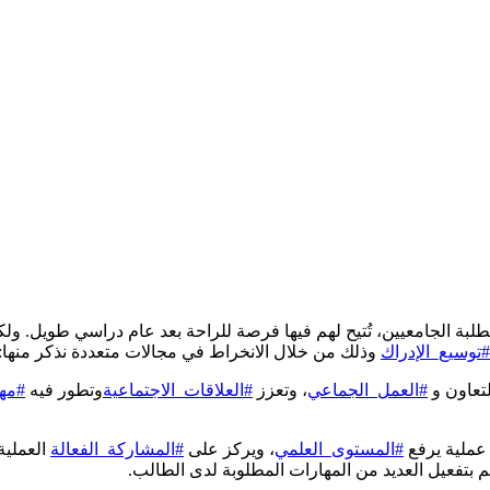
لبة الجامعيين، تُتيح لهم فيها فرصة للراحة بعد عام دراسي طويل. ولكن
#توسيع_الإدراك
وذلك من خلال الانخراط في مجالات متعددة نذكر منها:
تعاون و
#العمل_الجماعي
، وتعزز
#العلاقات_الاجتماعية
وتطور فيه
#مه
 عملية يرفع
#المستوى_العلمي
، ويركز على
#المشاركة_الفعالة
العملية
م بتفعيل العديد من المهارات المطلوبة لدى الطالب.