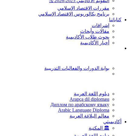
التقويم الأكاديمي 2025-2026 🗓️
مقررات الاقتصاد الإسلامي
برنامج بكالوريوس الاقتصاد الإسلامي
كتاباتنا
إشراقات
مقالات وأبحاث
بحوث طلاب الأكاديمية
أخبار الأكاديمية
بوابة الدورات والفعاليات التدريبية
دبلوم اللغة العربية
Arapça dil diploması
Диплом по арабскому языку
Arabic Language Diploma
معالم البلاغة العربية
أكاديميتي
🏛️ المكتبة
دبلوم اللغة العربية