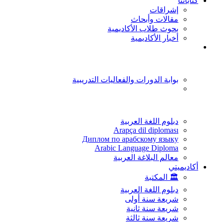
كتاباتنا
إشراقات
مقالات وأبحاث
بحوث طلاب الأكاديمية
أخبار الأكاديمية
بوابة الدورات والفعاليات التدريبية
دبلوم اللغة العربية
Arapça dil diploması
Диплом по арабскому языку
Arabic Language Diploma
معالم البلاغة العربية
أكاديميتي
🏛️ المكتبة
دبلوم اللغة العربية
شريعة سنة أولى
شريعة سنة ثانية
شريعة سنة ثالثة