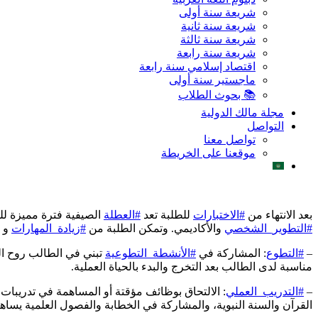
شريعة سنة أولى
شريعة سنة ثانية
شريعة سنة ثالثة
شريعة سنة رابعة
اقتصاد إسلامي سنة رابعة
ماجستير سنة أولى
📚 بحوث الطلاب
مجلة مالك الدولية
التواصل
تواصل معنا
موقعنا على الخريطة
بعد الانتهاء من
#الاختبارات
للطلبة تعد
#العطلة
الصيفية فترة مميزة للط
#التطوير_الشخصي
والأكاديمي. وتمكن الطلبة من
#زيادة_المهارات
و
–
#التطوع
: المشاركة في
#الأنشطة_التطوعية
تبني في الطالب روح ال
مناسبة لدى الطالب بعد التخرج والبدء بالحياة العملية.
–
#التدريب_العملي
: الالتحاق بوظائف مؤقتة أو المساهمة في تدريبات
القرآن والسنة النبوية، والمشاركة في الخطابة والفصول العلمية يساه