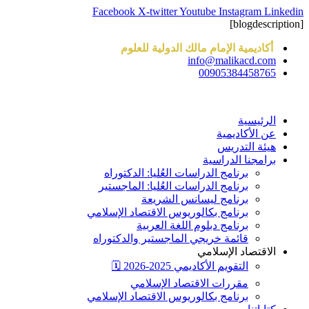
Skip
Facebook
X-twitter
Youtube
Instagram
Linkedin
to
[blogdescription]
content
أكاديمية الإمام مالك الدولية للعلوم
info@malikacd.com
00905384458765
الرئيسية
عن الأكاديمية
هيئة التدريس
برامجنا الدراسية
برنامج الدراسات العُليا: الدكتوراه
برنامج الدراسات العُليا: الماجستير
برنامج ليسانس الشريعة
برنامج بكالوريوس الاقتصاد الإسلامي
برنامج دبلوم اللغة العربية
قائمة خريجي الماجستير والدكتوراه
الاقتصاد الإسلامي
التقويم الأكاديمي 2025-2026 🗓️
مقررات الاقتصاد الإسلامي
برنامج بكالوريوس الاقتصاد الإسلامي