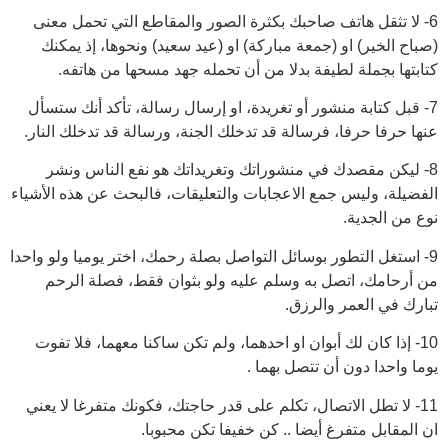
6- لا تثقل هاتف صاحبك بكثرة الصور والمقاطع التي تحمل معنى
(صباح الخير) او (جمعة مباركة) او (عيد سعيد) ونحوها، إذ يمكنك
كتابتها بجملة لطيفة بدلا من أن تحمله جهد مسحها من هاتفه.
7- قبل كتابة منشور أو تغريدة، او إرسال رسالة، تأكد أنك ستسأل
عنها حرفا حرفا، فرسالة قد تدخلك الجنة، ورسالة قد تدخلك النار.
8- ليكن مقصدك في منشوراتك وتغريداتك هو نفع الناس ونشر
الفضيلة، وليس جمع الاعجابات والتعليقات، فالبحث عن هذه الأشياء
نوع من الجدية.
9- استغل التطور بوسائل التواصل بصلة رحمك، اختر يوميا ولو واحدا
من أرحامك، اتصل به وسلم عليه ولو بثوان فقط، فصلة الرحم
تبارك في العمر والرزق.
10- إذا كان لك أبوان او احدهما، ولم تكن ساكنا معهما، فلا تفوت
يوما واحدا دون أن تتصل بهما .
11- لا تطل الاتصال، تكلم على قدر حاجتك، فكونك متفرغا لا يعني
ان المقابل متفرغ أيضا .. كن خفيفا تكن محبوبا.