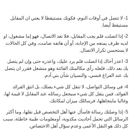
1- لا تتصل في أوقات النوم، فكونك مستيقظا لا يعني ان المقابل
مستيقظ أيضا.
2- إذا اتصلت فلم يجب المقابل، فلا تعد الاتصال، فهو إما مشغول، او
لديه ظرف يمنعه من الإجابة، أو أن هاتفه صامت، وفي كل الحالات
لا يستحسن تكرار الاتصال.
3- اعذر أخاك إذا اتصلت فلم يرد عليك، واعذره حتى وإن لم يتصل
بك بعد ذلك، فلعله رأى مكالمتك الفائتة وهو منشغل فقرر ان يتصل
بك عند الفراغ فنسي، والنسيان شأن بني آدم.
4- في وسائل التواصل، لا تنقل كل شيء يصلك، بل انتق الفرائد
الفوائد، فمن ينقل كل شيء سيجعل رسائله عند المقابل لا قيمة لها،
وغالبا مايتجاهلها، فرسائلك ميزان لمكانتك.
5- إذا وصلتك رسالة فاسأل عنها أهل التخصص قبل نقلها، وما أكثر
الرسائل التي تحمل أحاديث مكذوبة، أومعلومات طبية خاطئة، سبب
كل ذلك هو النقل الأعمى وعدم سؤال أهل الاختصاص.