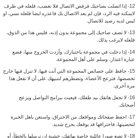
12- إذا اتصلت بصاحبك فرفض الاتصال فلا تغضب، فلعله في ظرف
لايمكنه فيه الرد، فإن لم يعد الاتصال بك فاعذره ايضا فلعله نسي، او
ليس لديه رصيد للاتصال.
13- لا تضف صاحبك إلى مجموعة بدون إذنه، فليس هذا من الذوق،
فلعله لايرغب بذلك.
14- إذا دخلت في مجموعة باختيارك، وأردت الخروج منها، فضع
عبارة اعتذار، وسلم على أهل المجموعة.
15- حافظ على خصائص المجموعة التي أنت فيها، لا تنزل فيها خارج
تخصصها، فتزعج الأعضاء، وتضطرهم لتنبيهك على أن لا تفعل هذا
مرة أخرى.
16- لا تجعل هاتفك بيد طفلك، فيعبث ببرامج التواصل ويزعج
أصحابك.
17- احفظ صفحاتك ومواقعك من الاختراق، واستعن باهل الخبرة
لتحصينها، فاختراقها قد يوقعك بحرج شديد.
18- لا تضع صورا عائلية خاصة بهاتفك، خشية ان ترسلها بالخطأ، أو