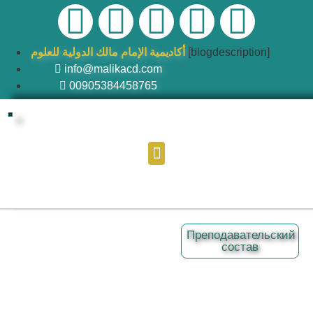
أكاديمية الإمام مالك الدولية للعلوم
[blogdescription]
info@malikacd.com
00905384458765
Преподавательский
состав
Академия отличается наличием элитной
группы преподавателей, аккредитованных
по своим специальностям в соответствии
с учебным планом, известных своим