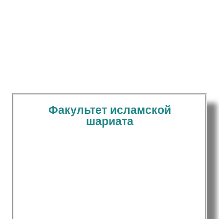
многолетним опытом преподавания
шариатских наук, научных исследований и
умеренного подхода, среди которых
выделяются наиболее выдающиеся
личности, преподававшие в различных
подразделениях института.
Факультет исламской
шариата