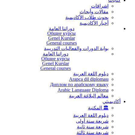
كتاباتنا
إشراقات
مقالات وأبحاث
بحوث طلاب الأكاديمية
أخبار الأكاديمية
دوراتنا العامة
Общие курсы
Genel Kurslar
General courses
بوابة الدورات والفعاليات التدريبية
دوراتنا العامة
Общие курсы
Genel Kurslar
General courses
دبلوم اللغة العربية
Arapça dil diploması
Диплом по арабскому языку
Arabic Language Diploma
معالم البلاغة العربية
أكاديميتي
🏛️ المكتبة
دبلوم اللغة العربية
شريعة سنة أولى
شريعة سنة ثانية
شريعة سنة ثالثة