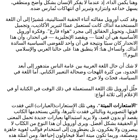
وهنا يكمن الداء، إذ عندما لا يفكر الإنسان بشكل واضح ومنطقي،
يسهل خداعه وابتزازه وتبرير أي انتهاكات تُمارس ضده.
وقد كتب أورويل مقالته أثناء الحقبة الستالينية، مُشيرًا إلى أن اللغة
المستخدمة آنذاك كانت تُستعمل عمدًا لتبرير الأكاذيب، وتجميل
القتل، وتحويل الحقائق إلى مجرد “هواء فارغ”. وفكرة أورويل
الأساسية هي أن لغتنا — ويقصد الإنجليزية — في انحدار، وأن هذا
الانحدار كان سببًا ونتيجة في آن واحد للفوضى السياسية السائدة
آنذاك. وأتساءل هنا: ألا ينطبق هذا على حالنا العربي والإسلامي
اليوم؟!
لا شك أن حال اللغة العربية بين عامة الناس متدهور إلى أبعد
الحدود، من كثرة اللهجات وضحالة التعبير الكتابي. أما اللغة في
السياسة، فحدّث ولا حرج.
حلّل أورويل تلك اللغة المستعملة في ذلك الوقت في الكتابة أو في
الإعلام إلى ثلاثة أنواع:
“
الاستعارات الميتة
“، وهي تلك الاستعارات(العبارات) التي فقدت
قوتها التصويرية وبالتالي فقدت تأثيرها، والتي يستخدمها الكاتب
بقصد أو بدون قصد، ولا يريد استبدالها بعبارات جديدة تحمل المعنى
أو الحقيقة بشكل أفضل. ويرى أورويل أن هذا النوع من الكتّاب لا
يبصرون ولا يفكرون، بل يضطرون إلى استخدام قوالب لغوية جاهزة
ومصنّفة، وربما تكون ميتة أصلًا فيحاولون إحياءها. ومن أمثلة هذه