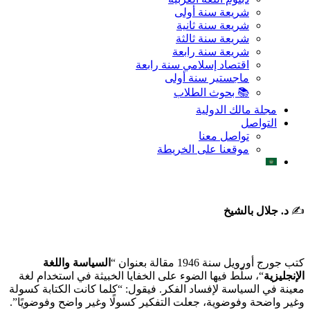
شريعة سنة أولى
شريعة سنة ثانية
شريعة سنة ثالثة
شريعة سنة رابعة
اقتصاد إسلامي سنة رابعة
ماجستير سنة أولى
📚 بحوث الطلاب
مجلة مالك الدولية
التواصل
تواصل معنا
موقعنا على الخريطة
✍️
د. جلال بالشيخ
كتب جورج أورويل سنة 1946 مقالة بعنوان “
السياسة واللغة
الإنجليزية
“، سلّط فيها الضوء على الخفايا الخبيثة في استخدام لغة
معينة في السياسة لإفساد الفكر. فيقول: “كلما كانت الكتابة كسولة
وغير واضحة وفوضوية، جعلت التفكير كسولًا وغير واضح وفوضويًا”.