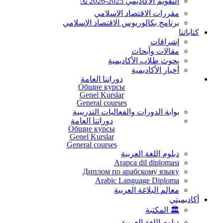
التقويم الأكاديمي 2025-2026 🗓️
مقررات الاقتصاد الإسلامي
برنامج بكالوريوس الاقتصاد الإسلامي
كتاباتنا
إشراقات
مقالات وأبحاث
بحوث طلاب الأكاديمية
أخبار الأكاديمية
دوراتنا العامة
Общие курсы
Genel Kurslar
General courses
بوابة الدورات والفعاليات التدريبية
دوراتنا العامة
Общие курсы
Genel Kurslar
General courses
دبلوم اللغة العربية
Arapça dil diploması
Диплом по арабскому языку
Arabic Language Diploma
معالم البلاغة العربية
أكاديميتي
🏛️ المكتبة
دبلوم اللغة العربية