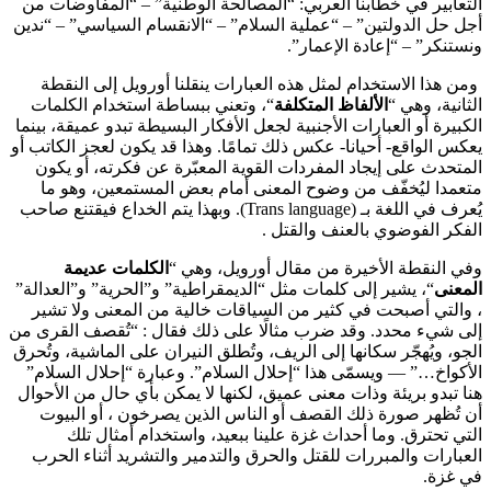
التعابير في خطابنا العربي: “المصالحة الوطنية” – “المفاوضات من
أجل حل الدولتين” – “عملية السلام” – “الانقسام السياسي” – “ندين
ونستنكر” – “إعادة الإعمار”.
ومن هذا الاستخدام لمثل هذه العبارات ينقلنا أورويل إلى النقطة
الثانية، وهي “
الألفاظ المتكلفة
“، وتعني ببساطة استخدام الكلمات
الكبيرة أو العبارات الأجنبية لجعل الأفكار البسيطة تبدو عميقة، بينما
يعكس الواقع- أحيانا- عكس ذلك تمامًا. وهذا قد يكون لعجز الكاتب أو
المتحدث على إيجاد المفردات القوية المعبّرة عن فكرته، أو يكون
متعمدا ليُخفّف من وضوح المعنى أمام بعض المستمعين، وهو ما
يُعرف في اللغة بـ (Trans language). وبهذا يتم الخداع فيقتنع صاحب
الفكر الفوضوي بالعنف والقتل .
وفي النقطة الأخيرة من مقال أورويل، وهي “
الكلمات عديمة
المعنى
“، يشير إلى كلمات مثل “الديمقراطية” و”الحرية” و”العدالة”
، والتي أصبحت في كثير من السياقات خالية من المعنى ولا تشير
إلى شيء محدد. وقد ضرب مثالًا على ذلك فقال : “تُقصف القرى من
الجو، ويُهجّر سكانها إلى الريف، وتُطلق النيران على الماشية، وتُحرق
الأكواخ…” — ويسمّى هذا “إحلال السلام”. وعبارة “إحلال السلام”
هنا تبدو بريئة وذات معنى عميق، لكنها لا يمكن بأي حال من الأحوال
أن تُظهر صورة ذلك القصف أو الناس الذين يصرخون ، أو البيوت
التي تحترق. وما أحداث غزة علينا ببعيد، واستخدام أمثال تلك
العبارات والمبررات للقتل والحرق والتدمير والتشريد أثناء الحرب
في غزة.