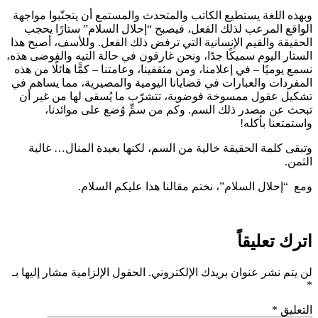
وبهذه اللغة يستطيع الكاتب والمتحدث والمستمع أن يتجنّبوا مواجهة
الواقع المرعب لذلك الفعل، فيصبح “إحلال السلام” ستارًا يحجب
الحقيقة والقيم الإنسانية التي ترفض ذلك الفعل. وللأسف، أصبح هذا
الستار اليوم سميكًا جدًا، ونحن غارقون في حالة التيه والفوضى هذه،
نسمع يوميًا – في إعلامنا، ومن مثقفينا، وعامتنا – كمًّا هائلًا من هذه
المفردات والعبارات في قضايانا اليومية والمصيرية، مما يساهم في
تشكيل عقول ممسوخة فوضوية، تتشرّب ما يُسقى لها من غير أن
تبحث عن مصدر ذلك السم. وكم من سمٍّ وُضع على موائدنا،
واستمتعنا بأكله!
وتبقى كلمة الحقيقة خالية من السم، لكنها بعيدة المنال… غالية
الثمن.
ومع “إحلال السلام”، نختم مقالنا هذا عليكم السلام.
اترك تعليقاً
لن يتم نشر عنوان بريدك الإلكتروني.
الحقول الإلزامية مشار إليها بـ
*
التعليق
*