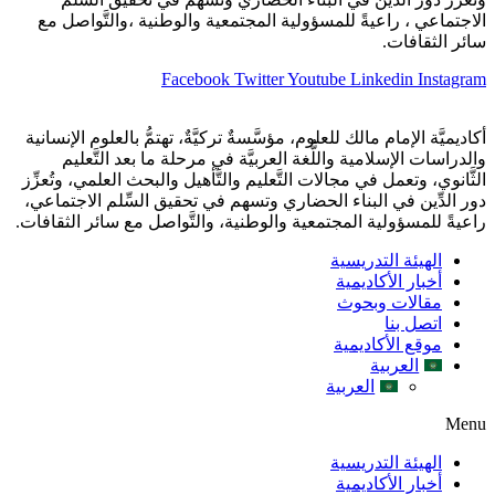
الاجتماعي ، راعيةً للمسؤولية المجتمعية والوطنية ،والتَّواصل مع
سائر الثقافات.
Facebook
Twitter
Youtube
Linkedin
Instagram
أكاديميَّة الإمام مالك للعلوم، مؤسَّسةٌ تركيَّةٌ، تهتمُّ بالعلوم الإنسانية
والدراسات الإسلامية واللُّغة العربيَّة في مرحلة ما بعد التَّعليم
الثَّانوي، وتعمل في مجالات التَّعليم والتَّأهيل والبحث العلمي، وتُعزِّز
دور الدِّين في البناء الحضاري وتسهم في تحقيق السِّلم الاجتماعي،
راعيةً للمسؤولية المجتمعية والوطنية، والتَّواصل مع سائر الثقافات.
الهيئة التدريسية
أخبار الأكاديمية
مقالات وبحوث
اتصل بنا
موقع الأكاديمية
العربية
العربية
Menu
الهيئة التدريسية
أخبار الأكاديمية