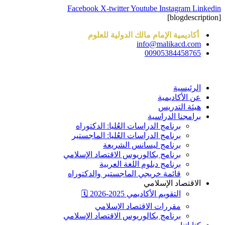
Skip
Facebook
X-twitter
Youtube
Instagram
Linkedin
to
[blogdescription]
content
أكاديمية الإمام مالك الدولية للعلوم
info@malikacd.com
00905384458765
الرئيسية
عن الأكاديمية
هيئة التدريس
برامجنا الدراسية
برنامج الدراسات العُليا: الدكتوراه
برنامج الدراسات العُليا: الماجستير
برنامج ليسانس الشريعة
برنامج بكالوريوس الاقتصاد الإسلامي
برنامج دبلوم اللغة العربية
قائمة خريجي الماجستير والدكتوراه
الاقتصاد الإسلامي
التقويم الأكاديمي 2025-2026 🗓️
مقررات الاقتصاد الإسلامي
برنامج بكالوريوس الاقتصاد الإسلامي