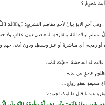
نتَ مُحرِمٌ ؟
 وفي آخرِ الآيةِ بيانٌ لأحدِ مقاصدِ التشريعِ: ﴿لِيَعۡلَمَ ٱللَ
ّ مسلمٍ ابتلاه اللهُ بمقارفةِ المعاصي دون عقابٍ ولا ح
 أو رمحِه، أي مباشرةً أو عبرَ وسيطٍ، ودون أدنى جهدٍ وعناءٍ
قالت له الفاحشةُ: «هَيْتَ لكَ».
مظلومٍ عاجزٍ بين يديه.
أةٍ ضعيفةٍ بعقدِ زواجٍ….
لبقرةِ عندما قالَ طالوتُ لجنودِه:
ٍ فَمَن شَرِبَ مِنْهُ فَلَيْسَ مِنِّي وَمَن لَّمْ يَطْعَمْهُ فَإِنَّهُ مِنِّي إِلَّا 