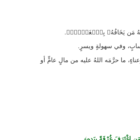
ّهُ مَن يَخَافُهُۥ بِٱلۡغَيۡبِۚ﴾.
سابٍ، وفي سهولةٍ ويسرٍ.
، ما حرَّمَه اللهُ عليه من مالٍ عامٍّ أو
مَنِ اغْتَرَفَ غُرْفَةً بِيَدِهِ
﴾.