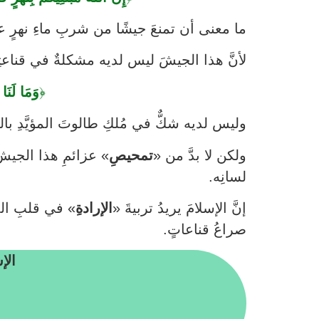
ما معنى أن تمنعَ جيشًا من شربِ ماءِ نهرٍ عذ
لأنَّ هذا الجيشَ ليس لديه مشكلةٌ في قناعتِه
﴿
وَمَا لَنَ
وليس لديه شكٌّ في مُلكِ طالوتَ المؤيَّدِ بالت
ولكن لا بدَّ من «
تمحيصِ
» عزائمِ هذا الجيشِ 
لسانِه.
إنَّ الإسلامَ يريدُ تربيةَ «
الإرادةِ
» في قلبِ المس
صراعُ قناعاتٍ.
الإ