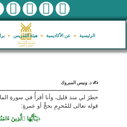
الرئيسية
عن الأكاديمية
هيئة التدريس
برا
✍️ د. ونيس المبروك
خطرَ لي منذ قليل، وأنا أقرأُ في سورةِ المائدة
قوله تعالى للمُحرِمِ بحجٍّ أو عمرةٍ:
﴿
يَـٰٓأَيُّهَا ٱلَّذِينَ 