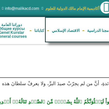
أكاديمية الإمام مالك الدولية للعلوم
info@malikacd.com
دوراتنا العامة
Общие курсы
مجنا الدراسية
الاقتصاد الإسلامي
كتاباتنا
Genel Kurslar
eneral courses
ِ، أنَّ من لم يجرّبْ صيدَ البرِّ، ولا يعرفْ سلطانَ هذه الع
ءَامَنُواْ لَيَبۡلُوَنَّكُمُ ٱللَّهُ بِشَيۡءٖ مِّنَ ٱلصَّيۡدِ تَنَالُهُۥٓ أَي