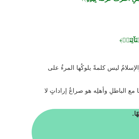
نَآئِنَاۖ
﴾
الإسلامُ ليس كلمةً يلوكُها المرءُ على
مع الباطلِ وأهلِه هو صراعُ إراداتٍ لا
ا.