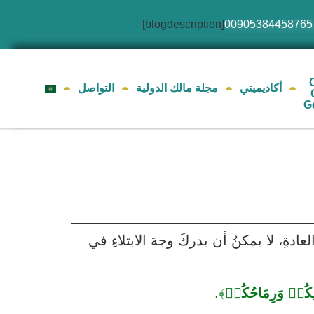
[blogdescription]
00905384458765
أكاديميتي
مجلة مالك الدولية
التواصل
G
ادةِ، لا يمكنُ أن يدركَ وجهَ الابتلاءِ في
ۡدِيكُمۡ وَرِمَاحُكُمۡ
﴾.