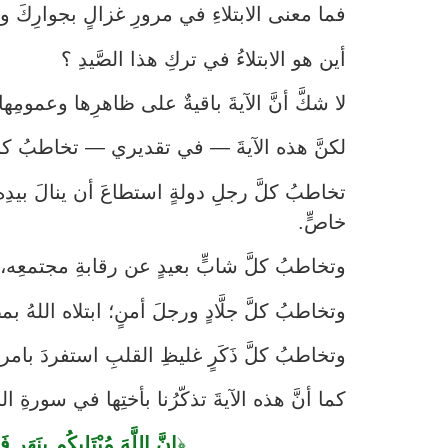
فما معنى الابتلاءِ في مرورِ غزالٍ بجوارِكَ وأ
أين هو الابتلاءُ في تركِ هذا الصَّيدِ ؟
لا شكَّ أنَّ الآيةَ باقيةٌ على ظاهرِها وعمومِها،
لكنَّ هذه الآيةَ — في تقديري — تخاطبُ كلَ
تخاطبُ كلَّ رجلِ دولةٍ استطاعَ أن ينالَ بيدِه
خاصٍّ.
وتخاطبُ كلَّ شابٍّ بعيدٍ عن رقابةِ مجتمعِه، 
وتخاطبُ كلَّ جلَّادٍ ورجلَ أمنٍ؛ ابتلاه اللهُ ب
وتخاطبُ كلَّ ذَكَرٍ غليظِ القلبِ استفردَ بامر
كما أنَّ هذه الآيةَ تذكّرُنا بأختِها في سورةِ ا
﴿
إِنَّ اللَّهَ مُبْتَلِيكُم بِنَهَر