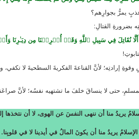
بٍ يمرُّ بجوارِهم؟
 بضرورةِ القتالِ:
ا أَلَّا نُقَاتِلَ فِي سَبِيلِ ٱللَّهِ وَقَدۡ أُخۡرِجۡنَا مِن دِيَـٰرِنَا وَأَبۡ
ابوتِ!
وقوةِ إرادتِه؛ لأنَّ القناعةَ الفكريةَ السطحيةَ لا تكفي، و
لمِ، حتى لا ينساقَ خلفَ ما تشتهيه نفسُه؛ لأنَّ صراعَنا 
سلامُ يريدُ منا أن ننهى النفسَ عن الهوى، لا أن نتخذها إلهً
الإسلامُ يريدُ منا أن يكونَ المالُ في أيدينا لا في قلوبِنا.