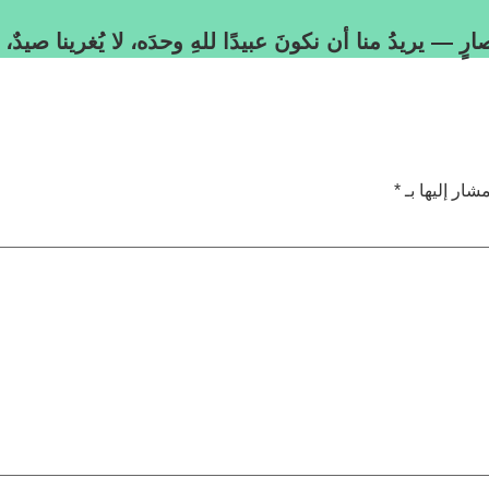
رٍ — يريدُ منا أن نكونَ عبيدًا للهِ وحدَه، لا يُغرينا صيدٌ، و
شار إليها بـ
*