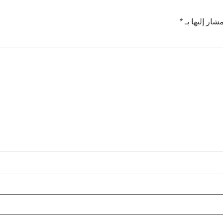
شار إليها بـ
*