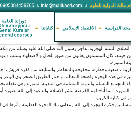
ام مالك الدولية للعلوم
info@malikacd.com
00905384458765
دوراتنا العامة
Общие курсы
مجنا الدراسية
الاقتصاد الإسلامي
كتاباتنا
Genel Kurslar
eneral courses
طة انطلاق السنة الهجرية، هاجر رسول الله صلى الله عليه وسلم من مكة ا
نئذ، كان المسلمون يعانون من ضيق الحال والاضطهاد بسبب دعوة الإسلا
ة المنورة.
وف صعبة وخطرة، محفوفة بالمخاطر والمتابعة من كفرة قريش، اختار ا
ره في هذه الهجرة واضحة المعالم، واختار الطريق الصحراوي الوعر والأ
 المجتمع المسلم والدولة المسلمة في المدينة المنورة وهي نقطة تح
ورة، مما أتاح لهم الفرصة لنشر الإسلام والدعوة إلى الله بصورة أ
 في كتابه الكريم.
سلمين فكرة الهجرة إلى الله ومعاني تلك الهجرة العظيمة وأثرها في 