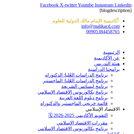
Skip
Facebook
X-twitter
Youtube
Instagram
Linkedin
to
[blogdescription]
content
أكاديمية الإمام مالك الدولية للعلوم
info@malikacd.com
00905384458765
الرئيسية
عن الأكاديمية
هيئة التدريس
برامجنا الدراسية
برنامج الدراسات العُليا: الدكتوراه
برنامج الدراسات العُليا: الماجستير
برنامج ليسانس الشريعة
برنامج بكالوريوس الاقتصاد الإسلامي
برنامج دبلوم اللغة العربية
قائمة خريجي الماجستير والدكتوراه
الاقتصاد الإسلامي
التقويم الأكاديمي 2025-2026 🗓️
مقررات الاقتصاد الإسلامي
برنامج بكالوريوس الاقتصاد الإسلامي