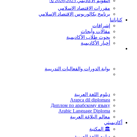
التقويم الأكاديمي 2025-2026 🗓️
مقررات الاقتصاد الإسلامي
برنامج بكالوريوس الاقتصاد الإسلامي
كتاباتنا
إشراقات
مقالات وأبحاث
بحوث طلاب الأكاديمية
أخبار الأكاديمية
بوابة الدورات والفعاليات التدريبية
دبلوم اللغة العربية
Arapça dil diploması
Диплом по арабскому языку
Arabic Language Diploma
معالم البلاغة العربية
أكاديميتي
🏛️ المكتبة
دبلوم اللغة العربية