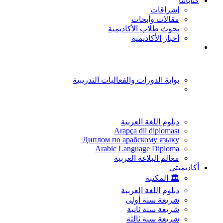
كتاباتنا
إشراقات
مقالات وأبحاث
بحوث طلاب الأكاديمية
أخبار الأكاديمية
بوابة الدورات والفعاليات التدريبية
دبلوم اللغة العربية
Arapça dil diploması
Диплом по арабскому языку
Arabic Language Diploma
معالم البلاغة العربية
أكاديميتي
🏛️ المكتبة
دبلوم اللغة العربية
شريعة سنة أولى
شريعة سنة ثانية
شريعة سنة ثالثة